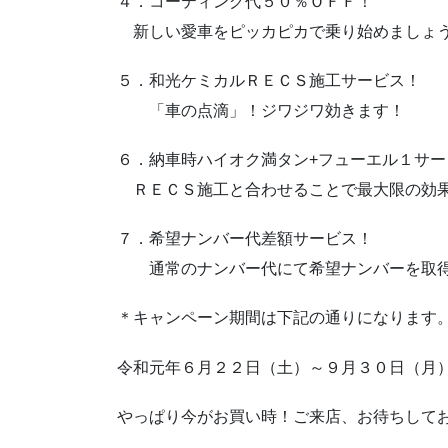
４．コーティング代５０％ＯＦＦ！
新しい愛車をピッカピカで乗り始めましょ
５．和光ケミカルＲＥＣＳ施工サービス！
「車の点滴」！ジワジワ効きます！
６．納車時ハイオク満タン+フューエル１サー
ＲＥＣＳ施工と合わせることで最大限の効
７．希望ナンバー代差額サービス！
通常のナンバー代にて希望ナンバーを取
＊キャンペーン期間は下記の通りになります
令和元年６月２２日（土）～９月３０日（月
やっぱり今がお買い時！ご来店、お待ちして