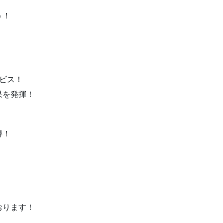
う！
ビス！
果を発揮！
得！
。
）
おります！