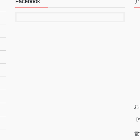
Facebook
ア
お
【
電