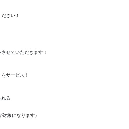
ください！
！
をさせていただきます！
をサービス！
される
！
が対象になります）