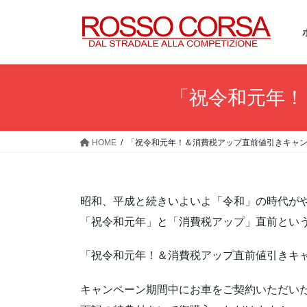
コ
ナ
ン
ビ
テ
ゲ
ン
ー
ツ
シ
へ
ョ
「祝令和元年！
ス
ン
キ
に
ッ
移
HOME
「祝令和元年！＆消費税アップ直前値引きキャ
プ
動
昭和、平成と続きいよいよ「令和」の時代が
「祝令和元年」と「消費税アップ」直前とい
「祝令和元年！＆消費税アップ直前値引きキ
キャンペーン期間中にお車をご契約いただい