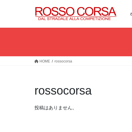
コ
ナ
ン
ビ
テ
ゲ
ン
ー
ツ
シ
へ
ョ
ス
ン
キ
に
ッ
移
HOME
rossocorsa
プ
動
rossocorsa
投稿はありません。