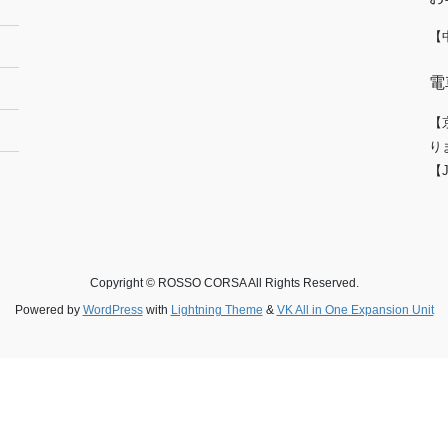
【
電
【
り
【
Copyright © ROSSO CORSA All Rights Reserved.
Powered by
WordPress
with
Lightning Theme
&
VK All in One Expansion Unit