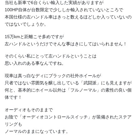
当社も新車で6台くらい輸入した実績がありますが
100HP自体が台数限定で少ししか輸入されていないところで
本国仕様の左ハンドル車はきっと数えるほどしか入っていないの
ではないでしょうか。
15万kmと距離こそ多めですが
左ハンドルというだけでそんな事はきにしてはいられません！
そのくらい私にとって左ハンドルということは
思い入れのある事なんですね。
現車は真っ白なディにブラックの社外ホイールが
只者ではない雰囲気を醸し出している「武闘派」にも見えますが
何と、基本的にホイール以外は「フルノーマル」の素性の良い個
体です！
オーディオもそのままで
お陰で「オーディオコントロールスイッチ」が装備されたステア
リングも
ノーマルのままになっています。