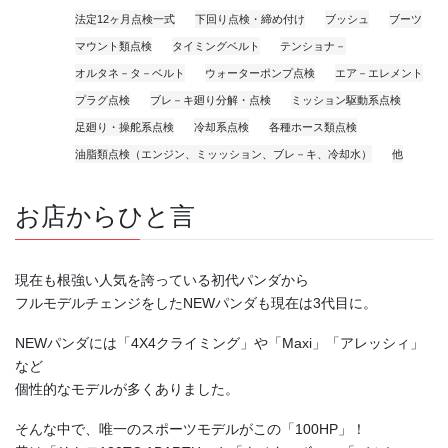
法定12ヶ月点検一式
下回り点検・締め付け
ブッシュ
ブーツ
マウント類点検
タイミングベルト
テンショナ－
オルタネ－タ－ベルト
ウォーターポンプ点検
エア－エレメント
プラグ点検
ブレ－キ廻り分解・点検
ミッション駆動系点検
足廻り・操舵系点検
冷却系点検
各種ホース類点検
油脂類点検（エンジン、ミッッション、ブレ－キ、冷却水）
他
お店からひと言
現在も根強い人気を誇っている初代パンダから
フルモデルチェンジをしたNEWパンダも現在は3代目に。
NEWパンダには「4X4クライミング」や「Maxi」「アレッシィ」
など
個性的なモデルが多くありました。
そんな中で、唯一のスポーツモデルがこの「100HP」！