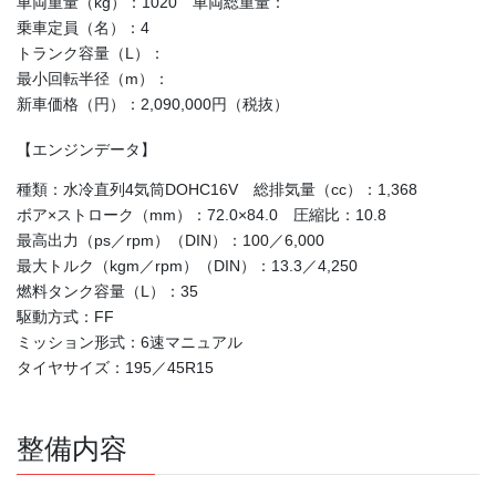
車両重量（kg）：1020 車両総重量：
乗車定員（名）：4
トランク容量（L）：
最小回転半径（m）：
新車価格（円）：2,090,000円（税抜）
【エンジンデータ】
種類：水冷直列4気筒DOHC16V 総排気量（cc）：1,368
ボア×ストローク（mm）：72.0×84.0 圧縮比：10.8
最高出力（ps／rpm）（DIN）：100／6,000
最大トルク（kgm／rpm）（DIN）：13.3／4,250
燃料タンク容量（L）：35
駆動方式：FF
ミッション形式：6速マニュアル
タイヤサイズ：195／45R15
整備内容