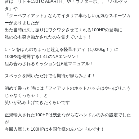
昔は「リトモ130TC ABARTH」や「ウノターボ」、「バルケッ
タ」や
「クーペフィアット」なんてイタリア車らしい元気なスポーツカ
ーがありましたが
出た当時は久し振りにワクワクさせてくれる100HPの登場に
私の心も突き動かされたのを覚えています！
1トンをほんのちょっと超える軽量ボディ（1,020kg！）に
100PSを発揮する1.4LのNAエンジン！
組み合わされるミッションは6速マニュアル！
スペックを聞いただけでも期待が膨らみます！
初めて乗った時には「フィアットのホットハッチはやっぱりこう
じゃなくっちゃ！」と
笑いが込み上げてきたくらいです！
正規輸入された100HPは残念ながら右ハンドルのみの設定でした
が
今回入庫した100HPは本国仕様の左ハンドルです！