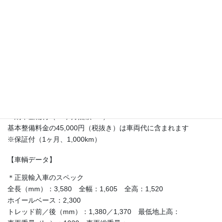
左ハンドル 6速 FULL フォグランプ Wエアバック ABS
AM／FMチューナー付CDデッキ オーディオコントローラー付レ
ザーステアリング 集中ロック リモコンキー 前後レッドキャ
リパー スピードライン「ウルティモ」アルミホイール 専用サ
イドデカール（RED） 他
※希少本国仕様車！左ハンドル、6速マニュアル！
※取扱説明書（外国語）、スペアキー、コードカード、オーディ
オ暗証番号カードあり！
※記録簿7枚あり！
※納車整備付（12ヶ月点検＋α）
基本整備料金の45,000円（税抜き）は車両代に含まれます
※保証付（1ヶ月、1,000km）
【車輌データ】
＊正規輸入車のスペック
全長（mm）：3,580 全幅：1,605 全高：1,520
ホイールベース：2,300
トレッド前／後（mm）：1,380／1,370 最低地上高：