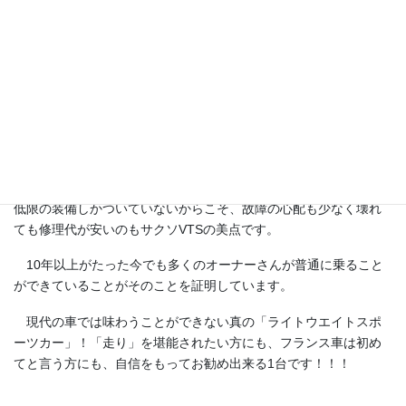
昔は高速道路の料金所で「これ軽自動車じゃないよね？」と良
く聞かれるくらいのコンパクトなボディですが、そこから想像も
つかない室内空間はさすがフランス車！最近の名ばかりのコンパ
クトカーが4名乗車なのに対してサクソは5名乗車！リアシートは
大人2名なら文句が出ないくらいの広さを確保しています。トラン
クルームにいたってはトーションバーのお陰で出っ張りがなくフ
ラット！ロアシートを畳めば広大なスペースが確保できます。日
常を犠牲にしないところはさすがフランス車ですね！
最近の「走る、曲がる、止まる」以外の装備満載な車と違い最
低限の装備しかついていないからこそ、故障の心配も少なく壊れ
ても修理代が安いのもサクソVTSの美点です。
10年以上がたった今でも多くのオーナーさんが普通に乗ること
ができていることがそのことを証明しています。
現代の車では味わうことができない真の「ライトウエイトスポ
ーツカー」！「走り」を堪能されたい方にも、フランス車は初め
てと言う方にも、自信をもってお勧め出来る1台です！！！